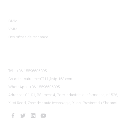
Catégories De Produits
CMM
VMM
Des pièces de rechange
Contactez-Nous
Tél. : +86-15596686895
Courriel : outre-mer0711@vip.163.com
WhatsApp : +86-15596686895
Adresse : C1-01, Bâtiment 4, Parc industriel d'information, n° 526,
Xitai Road, Zone de haute technologie, Xi'an, Province du Shaanxi