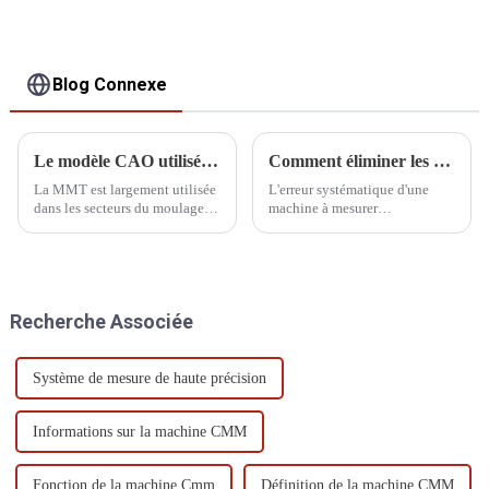
Blog Connexe
Le modèle CAO utilisé dans la machine à mesurer tridimensionnelle
Comment éliminer les erreurs système
La MMT est largement utilisée
L'erreur systématique d'une
dans les secteurs du moulage,
machine à mesurer
de l'aéronautique, de
tridimensionnelle (MMT) fait
l'automobile et d'autres
référence à l'écart systématique
industries. L'application de la
causé par des facteurs tels que
CAO à la MMT consiste à
la conception, la fabrication,
utiliser des logiciels
l'installation et l'utilisation de
Recherche Associée
développés par ordinateur pour
l'équipement lui-même
réaliser des mesures avancées.
pendant...
Système de mesure de haute précision
Informations sur la machine CMM
Fonction de la machine Cmm
Définition de la machine CMM