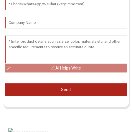
AI Helps Write
Send