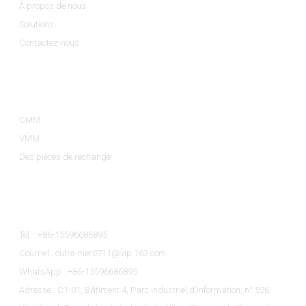
À propos de nous
Solutions
Contactez-nous
Catégories De Produits
CMM
VMM
Des pièces de rechange
Contactez-Nous
Tél. : +86-15596686895
Courriel : outre-mer0711@vip.163.com
WhatsApp : +86-15596686895
Adresse : C1-01, Bâtiment 4, Parc industriel d'information, n° 526,