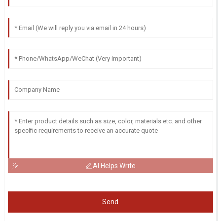
AI Helps Write
Send