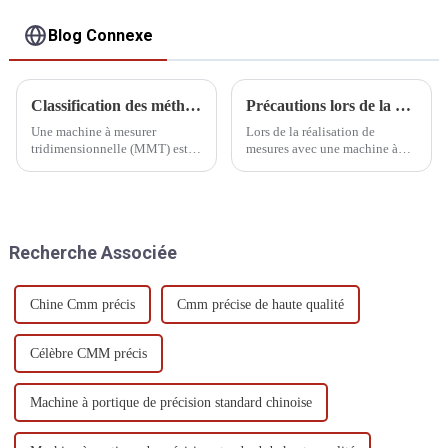
Blog Connexe
Classification des méthodes de mesure de la MMT
Précautions lors de la mesure
Une machine à mesurer
Lors de la réalisation de
tridimensionnelle (MMT) est
mesures avec une machine à
un appareil permettant de
mesurer tridimensionnelle
mesurer avec précision la
(MMT), plusieurs
géométrie d'un objet. Selon les
considérations importantes
différentes méthodes de
doivent être prises pour
mesure, les MMT peuvent être
garantir la précision et la
Recherche Associée
classées selon les catégories
fiabilité des mesures.
suivantes :
Chine Cmm précis
Cmm précise de haute qualité
Célèbre CMM précis
Machine à portique de précision standard chinoise