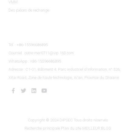
VMM
Des pièces de rechange
Contactez-Nous
Tél. : +86-15596686895
Courriel : outre-mer0711@vip.163.com
WhatsApp : +86-15596686895
Adresse : C1-01, Bâtiment 4, Parc industriel d'information, n° 526,
Xitai Road, Zone de haute technologie, Xi'an, Province du Shaanxi
Copyright © 2024 DIPSEC Tous droits réservés
Recherche principale
Plan du site
MEILLEUR BLOG