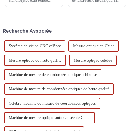
stand Dipsec était bondé.
de la structure mécanique, la
Experts du secteur, clients
conception et la forme de la
potentiels et partenaires
poutre influencent directement
nationaux et internationaux s'y
sa stabilité et sa capacité
sont réunis, et l'ambiance était
portante. Une poutre
chaleureuse.
triangulaire est une conception
Recherche Associée
courante…
Système de vision CNC célèbre
Mesure optique en Chine
Mesure optique de haute qualité
Mesure optique célèbre
Machine de mesure de coordonnées optiques chinoise
Machine de mesure de coordonnées optiques de haute qualité
Célèbre machine de mesure de coordonnées optiques
Machine de mesure optique automatisée de Chine