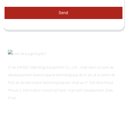
Send
Xi'an DIPSEC Metrology Equipment Co., Ltd., situé dans la zone de
développement économique et technologique de Xi'an, et le centre de
R&D et de fabrication technologique est situé au n° 526 Xitai Road,
Phase 2, Information Industrial Park, High-tech Development Zone,
Xi'an.
Informations