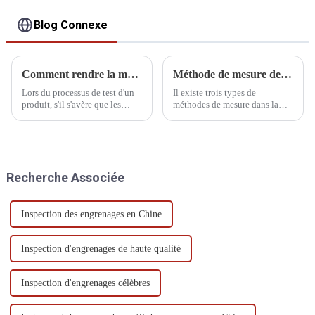
Blog Connexe
Comment rendre la mesure des pièces plus précise
Méthode de mesure de la machine à mesurer tridimensionnelle
Lors du processus de test d'un
Il existe trois types de
produit, s'il s'avère que les
méthodes de mesure dans la
données de test du même
mesure ponctuelle générale : la
programme ou de la même
mesure directe, la mesure par
pièce lors de plusieurs tests
programme et la mesure par
sont très différentes, que le
auto-apprentissage.
résultat est incohérent ou qu'il
Recherche Associée
est différent...
Inspection des engrenages en Chine
Inspection d'engrenages de haute qualité
Inspection d'engrenages célèbres