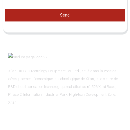
Send
Xi'an DIPSEC Metrology Equipment Co., Ltd., situé dans la zone de
développement économique et technologique de Xi'an, et le centre de
R&D et de fabrication technologique est situé au n° 526 Xitai Road,
Phase 2, Information Industrial Park, High-tech Development Zone,
Xi'an.
Informations