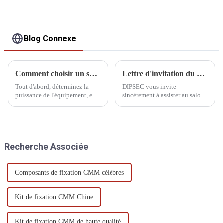
Blog Connexe
Comment choisir un système d'alimentation sans interruption UPS pour CMM
Lettre d'invitation du CIMT
Tout d'abord, déterminez la
DIPSEC vous invite
puissance de l'équipement, en
sincèrement à assister au salon
règle générale, la puissance du
international des machines-
PC ordinaire ou industriel est
outils CIMT China 2025 et à
d'environ 200w, le MAC est de
nous rejoindre pour célébrer
300w, le serveur est compris
l'occasion de la fabrication
entre 300w et 600w, et la
intelligente !
Recherche Associée
puissance ...
Composants de fixation CMM célèbres
Kit de fixation CMM Chine
Kit de fixation CMM de haute qualité