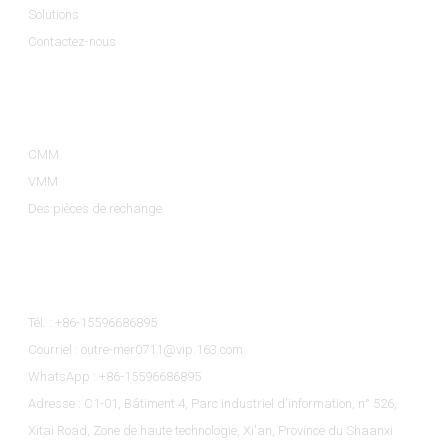
Solutions
Contactez-nous
Catégories De Produits
CMM
VMM
Des pièces de rechange
Contactez-Nous
Tél. : +86-15596686895
Courriel : outre-mer0711@vip.163.com
WhatsApp : +86-15596686895
Adresse : C1-01, Bâtiment 4, Parc industriel d'information, n° 526,
Xitai Road, Zone de haute technologie, Xi'an, Province du Shaanxi