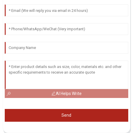
AI Helps Write
Send