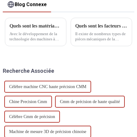
Blog Connexe
Quels sont les matériaux structurels courants du CMM
Quels sont les facteurs qui affectent les machines CMM ?
Avec le développement de la
Il existe de nombreux types de
technologie des machines à
pièces mécaniques de la
mesurer tridimensionnelles
machine à mesurer
(MMT), leur utilisation s'est
tridimensionnelle, nous avons
généralisée. La structure et le
besoin d'un entretien quotidien
matériau des MMT ayant une
du système de transmission et
influence majeure sur la
des composants du système
Recherche Associée
précision de mesure,…
pneumatique, la fréquence
d'entretien...
Célèbre machine CNC haute précision CMM
Chine Precision Cmm
Cmm de précision de haute qualité
Célèbre Cmm de précision
Machine de mesure 3D de précision chinoise