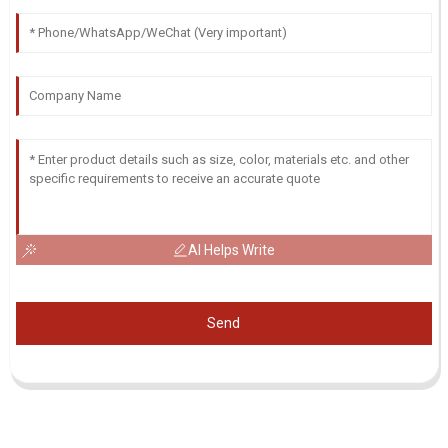
AI Helps Write
Send