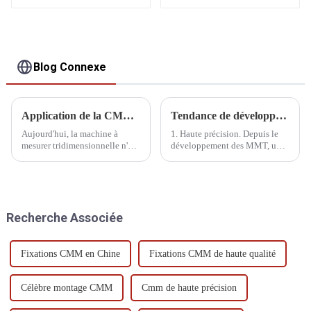
Blog Connexe
Application de la CMM dans le système de fabrication
Tendance de développement des machines à mesurer tridimensionnelles
Aujourd'hui, la machine à
1. Haute précision. Depuis le
mesurer tridimensionnelle n'est
développement des MMT, une
plus seulement un instrument
grande précision est requise.
de mesure de laboratoire, mais
Aujourd'hui, avec
est également largement
l'amélioration significative de
utilisée dans les ateliers
la précision d'usinage, cette
d'usinage et d'assemblage. Dans
exigence devient de plus en
Recherche Associée
l'industrie automobile, la MMT
plus importante.
est la référence en matière de
mesure tridimensionnelle.
Fixations CMM en Chine
Fixations CMM de haute qualité
Célèbre montage CMM
Cmm de haute précision