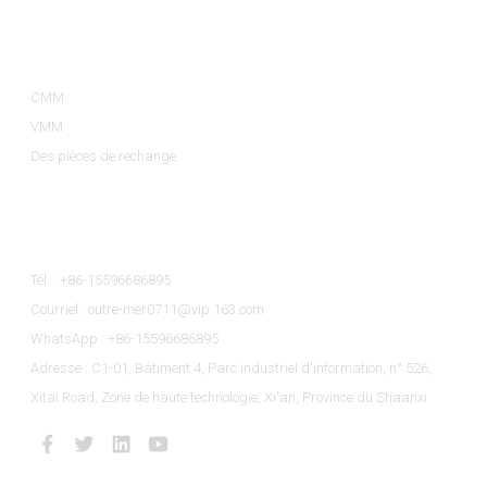
Catégories De Produits
CMM
VMM
Des pièces de rechange
Contactez-Nous
Tél. : +86-15596686895
Courriel : outre-mer0711@vip.163.com
WhatsApp : +86-15596686895
Adresse : C1-01, Bâtiment 4, Parc industriel d'information, n° 526,
Xitai Road, Zone de haute technologie, Xi'an, Province du Shaanxi