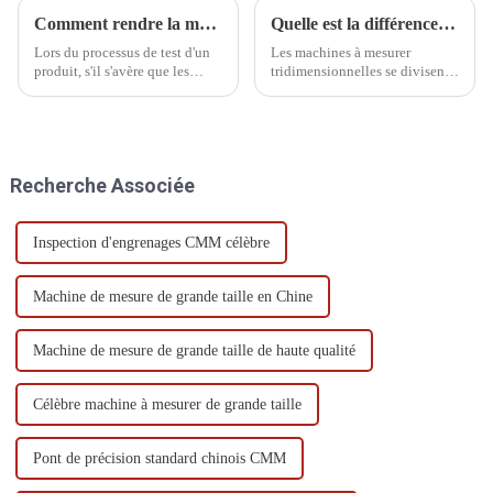
Comment rendre la mesure des pièces plus précise
Quelle est la différence entre une MMT entièrement automatique et semi-automatique ?
Lors du processus de test d'un
Les machines à mesurer
produit, s'il s'avère que les
tridimensionnelles se divisent
données de test du même
en trois types : automatique,
programme ou de la même
semi-automatique et manuelle.
pièce lors de plusieurs tests
La machine automatique est
sont très différentes, que le
entièrement contrôlée par
résultat est incohérent ou qu'il
ordinateur, tandis que la
Recherche Associée
est différent...
machine manuelle est
entièrement contrôlée par
ordinateur.
Inspection d'engrenages CMM célèbre
Machine de mesure de grande taille en Chine
Machine de mesure de grande taille de haute qualité
Célèbre machine à mesurer de grande taille
Pont de précision standard chinois CMM