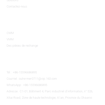
Solutions
Contactez-nous
Catégories De Produits
CMM
VMM
Des pièces de rechange
Contactez-Nous
Tél. : +86-15596686895
Courriel : outre-mer0711@vip.163.com
WhatsApp : +86-15596686895
Adresse : C1-01, Bâtiment 4, Parc industriel d'information, n° 526,
Xitai Road, Zone de haute technologie, Xi'an, Province du Shaanxi