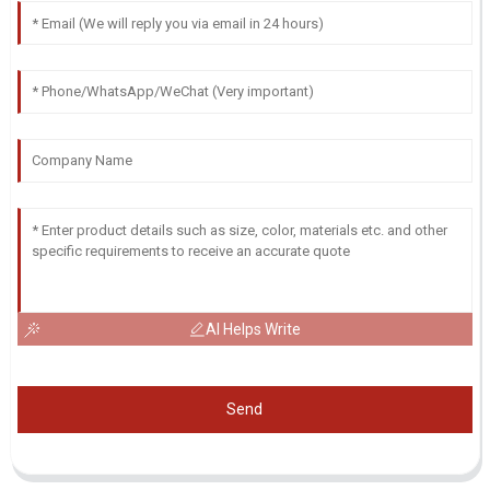
AI Helps Write
Send