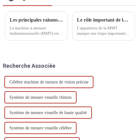
Les principales raisons et solutions pour lesquelles les CMM cessent de fonctionner
Le rôle important de la MMT dans la technologie de mesure tridimensionnelle
La machine à mesurer
L'apparition de la MMT
tridimensionnelle (MMT) est
marque une étape importante
un produit intégré intégrant
dans la transition des
mécanique, électrique et
instruments de mesure, du
logiciel. Ses défaillances
mode d'action classique aux
potentielles concernent donc
technologies modernes de
tous les aspects et domaines.
contrôle automatique. La MMT
Recherche Associée
Nous proposons des solutions
dispose d'un procédé important
adaptées à chaque situation.
pour la mesure 3D...
Célèbre machine de mesure de vision précise
Système de mesure visuelle chinois
Système de mesure visuelle de haute qualité
Système de mesure visuelle célèbre