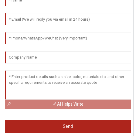
AI Helps Write
Send