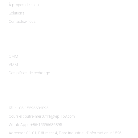
À propos de nous
Solutions
Contactez-nous
Catégories De Produits
CMM
VMM
Des pièces de rechange
Contactez-Nous
Tél. : +86-15596686895
Courriel : outre-mer0711@vip.163.com
WhatsApp : +86-15596686895
Adresse : C1-01, Bâtiment 4, Parc industriel d'information, n° 526,