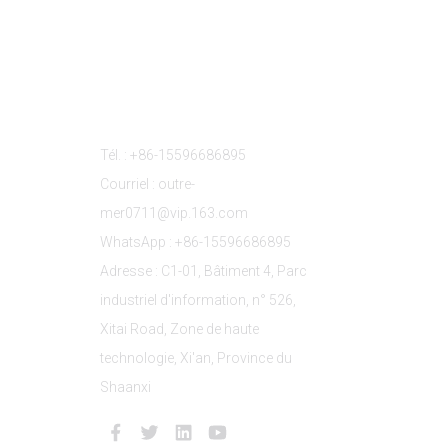
s
Contactez-Nous
Tél. : +86-15596686895
Courriel : outre-
mer0711@vip.163.com
WhatsApp : +86-15596686895
Adresse : C1-01, Bâtiment 4, Parc
industriel d'information, n° 526,
Xitai Road, Zone de haute
technologie, Xi'an, Province du
Shaanxi