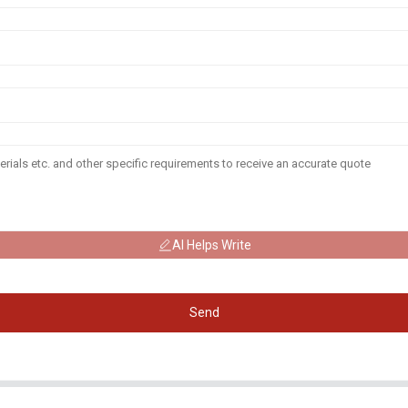
AI Helps Write
Send