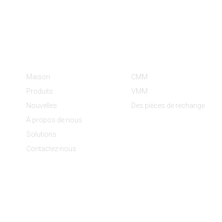
Informations
Catégories De Produit
Maison
CMM
Produits
VMM
Nouvelles
Des pièces de rechange
À propos de nous
Solutions
Contactez-nous