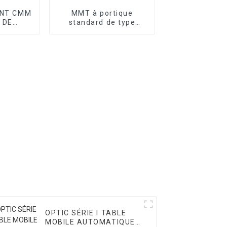
NT CMM
MMT à portique
 DE
standard de type
GE
atelier série T
OPTIC SÉRIE I TABLE
MOBILE AUTOMATIQUE