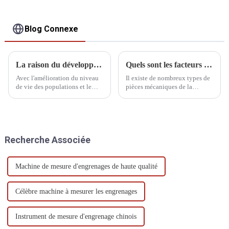
Blog Connexe
La raison du développement du CMM
Quels sont les facteurs qui affectent les machines CMM ?
Avec l'amélioration du niveau
Il existe de nombreux types de
de vie des populations et le
pièces mécaniques de la
développement rapide de
machine à mesurer
l'industrie manufacturière, en
tridimensionnelle, nous avons
particulier des machines-outils,
besoin d'un entretien quotidien
des machines, de l'automobile,
du système de transmission et
de l'aérospatiale et de
des composants du système
Recherche Associée
l'électronique, le d...
pneumatique, la fréquence
d'entretien...
Machine de mesure d'engrenages de haute qualité
Célèbre machine à mesurer les engrenages
Instrument de mesure d'engrenage chinois