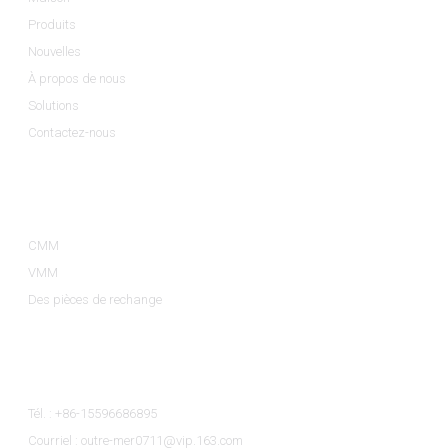
Produits
Nouvelles
À propos de nous
Solutions
Contactez-nous
Catégories De Produits
CMM
VMM
Des pièces de rechange
Contactez-Nous
Tél. : +86-15596686895
Courriel : outre-mer0711@vip.163.com