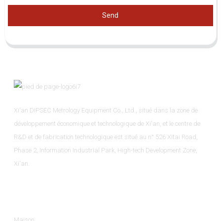
Send
Xi'an DIPSEC Metrology Equipment Co., Ltd., situé dans la zone de
développement économique et technologique de Xi'an, et le centre de
R&D et de fabrication technologique est situé au n° 526 Xitai Road,
Phase 2, Information Industrial Park, High-tech Development Zone,
Xi'an.
Informations
Maison