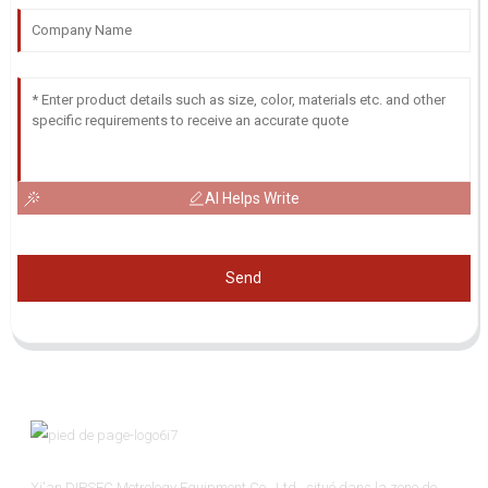
AI Helps Write
Send
Xi'an DIPSEC Metrology Equipment Co., Ltd., situé dans la zone de