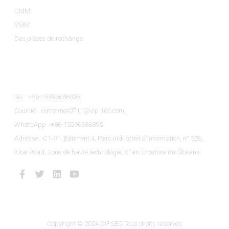
CMM
VMM
Des pièces de rechange
Contactez-Nous
Tél. : +86-15596686895
Courriel : outre-mer0711@vip.163.com
WhatsApp : +86-15596686895
Adresse : C1-01, Bâtiment 4, Parc industriel d'information, n° 526,
Xitai Road, Zone de haute technologie, Xi'an, Province du Shaanxi
Copyright © 2024 DIPSEC Tous droits réservés