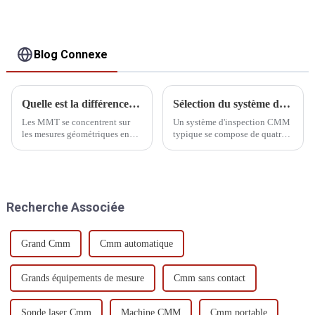
Blog Connexe
Quelle est la différence entre CMM et profilomètre
Sélection du système de détection de la CMM
Les MMT se concentrent sur
Un système d'inspection CMM
les mesures géométriques en
typique se compose de quatre
trois dimensions, tandis que les
parties : la pointe de la sonde
profilomètres se concentrent
de mesure, l'extension de la
sur le profil et la rugosité de
sonde, le réglage ou l'extension
surface. Les MMT conviennent
du stylet et le stylet.
à un plus large éventail
Recherche Associée
d'applications industrielles,
tandis que les profilomètres…
Grand Cmm
Cmm automatique
Grands équipements de mesure
Cmm sans contact
Sonde laser Cmm
Machine CMM
Cmm portable