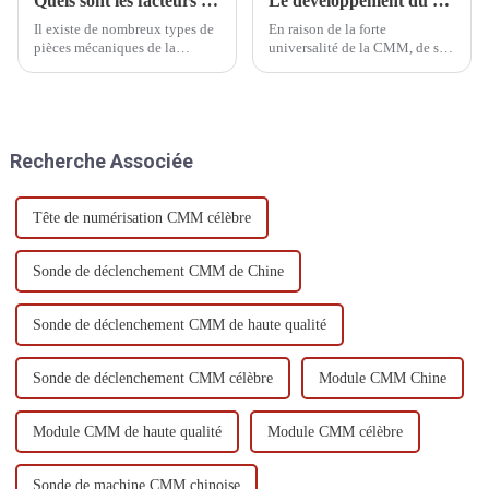
Quels sont les facteurs qui affectent les machines CMM ?
Le développement du CMM
Il existe de nombreux types de
En raison de la forte
pièces mécaniques de la
universalité de la CMM, de sa
machine à mesurer
large plage de mesure, de sa
tridimensionnelle, nous avons
haute précision, de son
besoin d'un entretien quotidien
rendement élevé, de ses bonnes
du système de transmission et
performances et de sa
des composants du système
possibilité de connexion à un
Recherche Associée
pneumatique, la fréquence
système de fabrication flexible,
d'entretien...
elle est devenue une sorte de
grande...
Tête de numérisation CMM célèbre
Sonde de déclenchement CMM de Chine
Sonde de déclenchement CMM de haute qualité
Sonde de déclenchement CMM célèbre
Module CMM Chine
Module CMM de haute qualité
Module CMM célèbre
Sonde de machine CMM chinoise