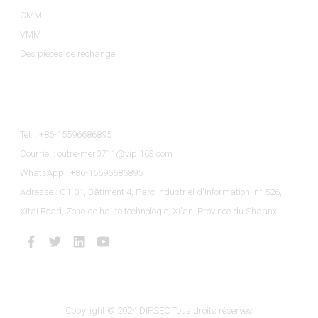
CMM
VMM
Des pièces de rechange
Contactez-Nous
Tél. : +86-15596686895
Courriel : outre-mer0711@vip.163.com
WhatsApp : +86-15596686895
Adresse : C1-01, Bâtiment 4, Parc industriel d'information, n° 526,
Xitai Road, Zone de haute technologie, Xi'an, Province du Shaanxi
Copyright © 2024 DIPSEC Tous droits réservés