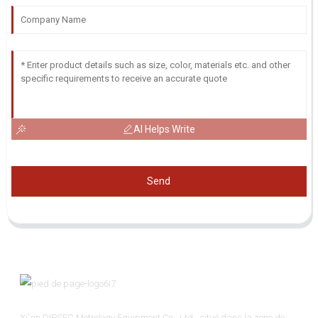
AI Helps Write
Send
Xi'an DIPSEC Metrology Equipment Co., Ltd., situé dans la zone de