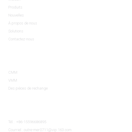
Produits
Nouvelles
À propos de nous
Solutions
Contactez-nous
Catégories De Produits
CMM
VMM
Des pièces de rechange
Contactez-Nous
Tél. : +86-15596686895
Courriel : outre-mer0711@vip.163.com