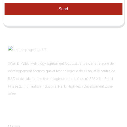
Send
Xi'an DIPSEC Metrology Equipment Co., Ltd., situé dans la zone de
développement économique et technologique de Xi'an, et le centre de
R&D et de fabrication technologique est situé au n° 526 Xitai Road,
Phase 2, Information Industrial Park, High-tech Development Zone,
Xi'an.
Informations
Maison