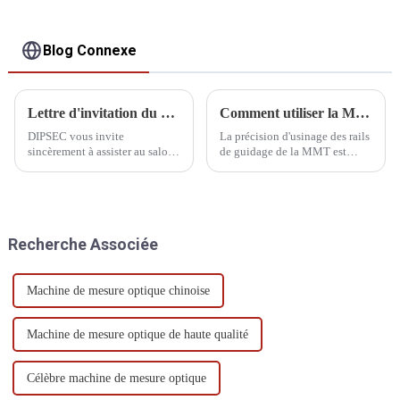
Blog Connexe
Lettre d'invitation du CIMT
Comment utiliser la MMT avant de la démarrer
DIPSEC vous invite
La précision d'usinage des rails
sincèrement à assister au salon
de guidage de la MMT est
international des machines-
élevée, et la distance entre
outils CIMT China 2025 et à
ceux-ci et le palier à air est
nous rejoindre pour célébrer
faible. La présence de poussière
l'occasion de la fabrication
ou d'autres impuretés sur le rail
intelligente !
de guidage peut rayer le palier
Recherche Associée
à air.
Machine de mesure optique chinoise
Machine de mesure optique de haute qualité
Célèbre machine de mesure optique