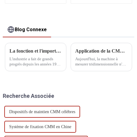
Blog Connexe
La fonction et l'importance de la mesure tridimensionnelle
Application de la CMM dans le système de fabrication
L'industrie a fait de grands
Aujourd'hui, la machine à
progrès depuis les années 1960.
mesurer tridimensionnelle n'est
Avec l'essor des machines de
plus seulement un instrument
production industrielle, de
de mesure de laboratoire, mais
l'automobile, de l'aérospatiale
est également largement
et de l'électronique, le
utilisée dans les ateliers
développement et la
d'usinage et d'assemblage. Dans
Recherche Associée
production de divers...
l'industrie automobile, la MMT
est la référence en matière de
mesure tridimensionnelle.
Dispositifs de maintien CMM célèbres
Système de fixation CMM en Chine