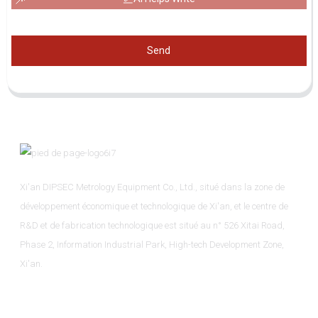
Send
Xi'an DIPSEC Metrology Equipment Co., Ltd., situé dans la zone de
développement économique et technologique de Xi'an, et le centre de
R&D et de fabrication technologique est situé au n° 526 Xitai Road,
Phase 2, Information Industrial Park, High-tech Development Zone,
Xi'an.
Informations