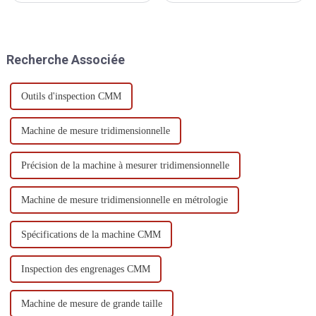
haute précision, de son
mécanique, électrique et
rendement élevé, de ses bonnes
logiciel. Ses défaillances
performances et de sa
potentielles concernent donc
possibilité de connexion à un
tous les aspects et domaines.
Recherche Associée
système de fabrication flexible,
Nous proposons des solutions
elle est devenue une sorte de
adaptées à chaque situation.
grande...
Outils d'inspection CMM
Machine de mesure tridimensionnelle
Précision de la machine à mesurer tridimensionnelle
Machine de mesure tridimensionnelle en métrologie
Spécifications de la machine CMM
Inspection des engrenages CMM
Machine de mesure de grande taille