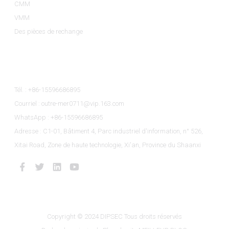
CMM
VMM
Des pièces de rechange
Contactez-Nous
Tél. : +86-15596686895
Courriel : outre-mer0711@vip.163.com
WhatsApp : +86-15596686895
Adresse : C1-01, Bâtiment 4, Parc industriel d'information, n° 526,
Xitai Road, Zone de haute technologie, Xi'an, Province du Shaanxi
Copyright © 2024 DIPSEC Tous droits réservés