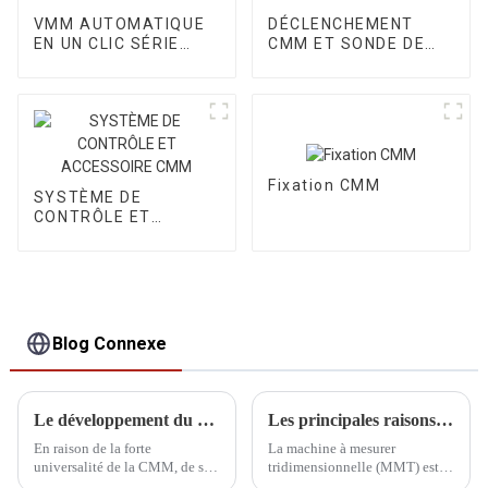
VMM AUTOMATIQUE
DÉCLENCHEMENT
EN UN CLIC SÉRIE
CMM ET SONDE DE
CORE III
BALAYAGE
Fixation CMM
SYSTÈME DE
CONTRÔLE ET
ACCESSOIRE CMM
Blog Connexe
Le développement du CMM
Les principales raisons et solutions pour lesquelles les CMM cessent de fonctionner
En raison de la forte
La machine à mesurer
universalité de la CMM, de sa
tridimensionnelle (MMT) est
large plage de mesure, de sa
un produit intégré intégrant