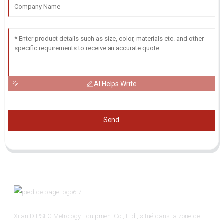
AI Helps Write
Send
Xi'an DIPSEC Metrology Equipment Co., Ltd., situé dans la zone de