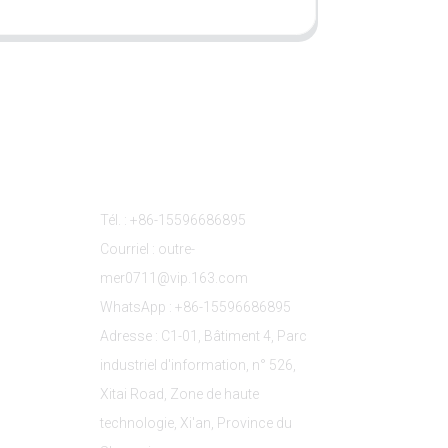
s
Contactez-Nous
Tél. : +86-15596686895
Courriel : outre-
mer0711@vip.163.com
WhatsApp : +86-15596686895
Adresse : C1-01, Bâtiment 4, Parc
industriel d'information, n° 526,
Xitai Road, Zone de haute
technologie, Xi'an, Province du