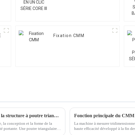
E
Fixation CMM
Quels sont les défauts dans la conception de la structure à poutre triangulaire de la MMT ?
Fonction principale du CMM
, la conception et la forme de la
La machine à mesurer tridimensionne
té portante. Une poutre triangulaire
haute efficacité développé à la fin d
besoins de développement de la prod