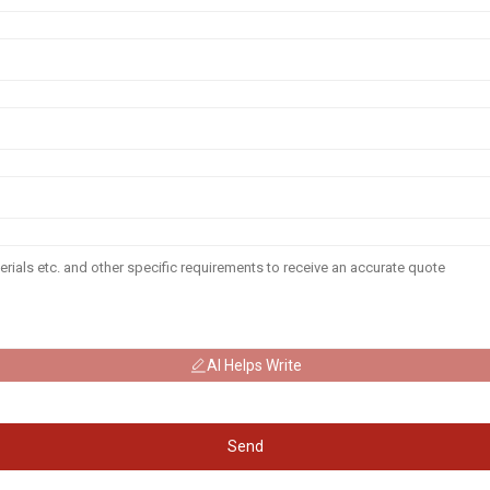
AI Helps Write
Send