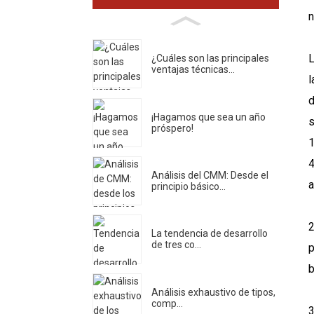
n
L
¿Cuáles son las principales
ventajas técnicas...
l
d
¡Hagamos que sea un año
s
próspero!
1
4
Análisis del CMM: Desde el
a
principio básico...
2
La tendencia de desarrollo
de tres co...
p
b
Análisis exhaustivo de tipos,
comp...
3