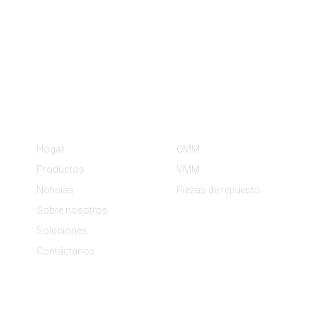
Información
Categorías De Producto
Hogar
CMM
Productos
VMM
Noticias
Piezas de repuesto
Sobre nosotros
Soluciones
Contáctanos