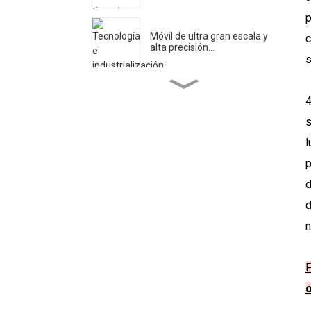
Móvil de ultra gran escala y
c
alta precisión...
s
Centro de Investigación en
4
Ingeniería de Ultra...
s
l
DIPSEC El Primer Día del
DMC 2025...
d
d
Xi 'an DIPSEC lanzó una
actividad temática...
n
La aplicación del bastidor de
cambio de sonda...