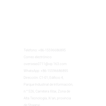
s
Contáctenos
Teléfono: +86-15596686895
Correo electrónico:
overseas0711@vip.163.com
WhatsApp: +86-15596686895
Dirección: C1-01, Edificio 4,
Parque Industrial de Información,
n.° 526, Carretera Xitai, Zona de
Alta Tecnología, Xi'an, provincia
de Shaanxi