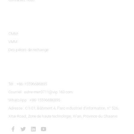
Catégories De Produits
CMM
VMM
Des pièces de rechange
Contactez-Nous
Tél. : +86-15596686895
Courriel : outre-mer0711@vip.163.com
WhatsApp : +86-15596686895
Adresse : C1-01, Bâtiment 4, Parc industriel d'information, n° 526,
Xitai Road, Zone de haute technologie, Xi'an, Province du Shaanxi