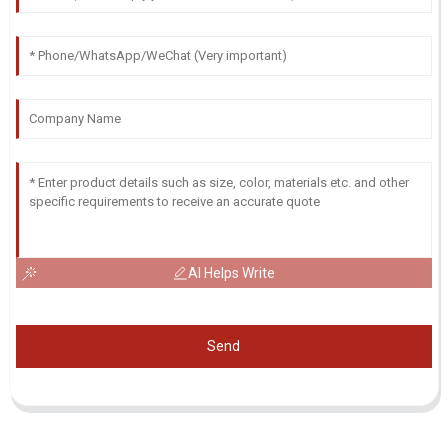
AI Helps Write
Send