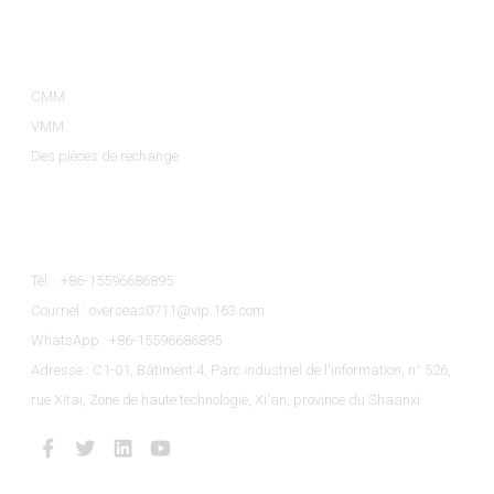
Catégories De Produits
CMM
VMM
Des pièces de rechange
Contactez-Nous
Tél. : +86-15596686895
Courriel : overseas0711@vip.163.com
WhatsApp : +86-15596686895
Adresse : C1-01, Bâtiment 4, Parc industriel de l'information, n° 526,
rue Xitai, Zone de haute technologie, Xi'an, province du Shaanxi