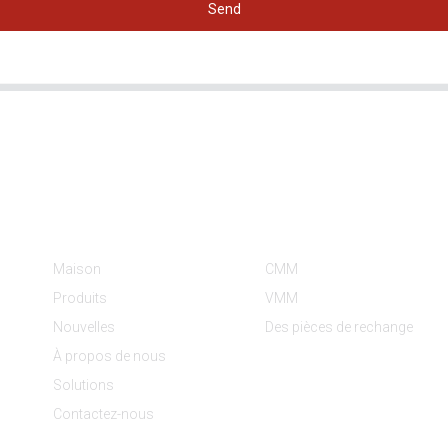
Send
Informations
Catégories De Produit
Maison
CMM
Produits
VMM
Nouvelles
Des pièces de rechange
À propos de nous
Solutions
Contactez-nous