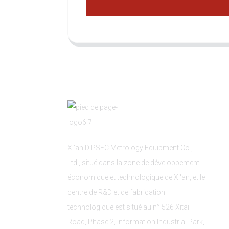
Xi'an DIPSEC Metrology Equipment Co.,
Ltd., situé dans la zone de développement
économique et technologique de Xi'an, et le
centre de R&D et de fabrication
technologique est situé au n° 526 Xitai
Road, Phase 2, Information Industrial Park,