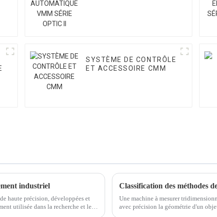
SÉRIE OPTIC II
SYSTÈME DE CONTRÔLE
E
ET ACCESSOIRE CMM
ent industriel
Classification des méthodes 
e haute précision, développées et
Une machine à mesurer tridimensionn
ent utilisée dans la recherche et le
avec précision la géométrie d'un obj
.
peuvent être classées selon les catégo