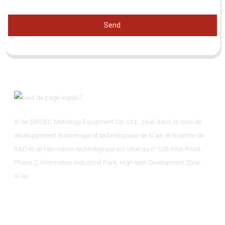
Send
Xi'an DIPSEC Metrology Equipment Co., Ltd., situé dans la zone de
développement économique et technologique de Xi'an, et le centre de
R&D et de fabrication technologique est situé au n° 526 Xitai Road,
Phase 2, Information Industrial Park, High-tech Development Zone,
Xi'an.
Informations