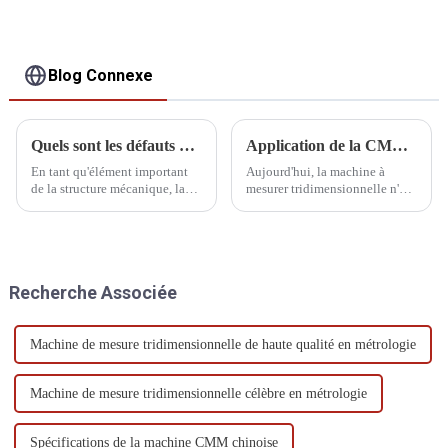
Blog Connexe
Quels sont les défauts dans la conception de la structure à poutre triangulaire de la MMT ?
Application de la CMM dans le système de fabrication
En tant qu'élément important
Aujourd'hui, la machine à
de la structure mécanique, la
mesurer tridimensionnelle n'est
conception et la forme de la
plus seulement un instrument
poutre influencent directement
de mesure de laboratoire, mais
sa stabilité et sa capacité
est également largement
portante. Une poutre
utilisée dans les ateliers
triangulaire est une conception
d'usinage et d'assemblage. Dans
Recherche Associée
courante…
l'industrie automobile, la MMT
est la référence en matière de
mesure tridimensionnelle.
Machine de mesure tridimensionnelle de haute qualité en métrologie
Machine de mesure tridimensionnelle célèbre en métrologie
Spécifications de la machine CMM chinoise