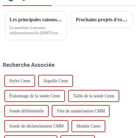
Les principales raisons et solutions pour lesquelles les CMM cessent de fonctionner
Prochains projets d'exposition DIPSEC 2025
La machine à mesurer
tridimensionnelle (MMT) est
un produit intégré intégrant
mécanique, électrique et
logiciel. Ses défaillances
potentielles concernent donc
tous les aspects et domaines.
Recherche Associée
Nous proposons des solutions
adaptées à chaque situation.
Stylet Cmm
Aiguille Cmm
Étalonnage de la sonde Cmm
Taille de la sonde Cmm
Sonde différentielle
Tête de numérisation CMM
Sonde de déclenchement CMM
Module Cmm