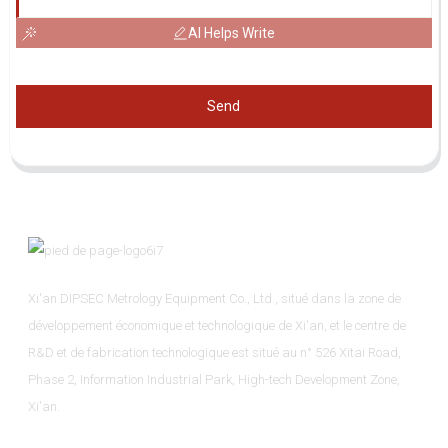
AI Helps Write
Send
Xi'an DIPSEC Metrology Equipment Co., Ltd., situé dans la zone de
développement économique et technologique de Xi'an, et le centre de
R&D et de fabrication technologique est situé au n° 526 Xitai Road,
Phase 2, Information Industrial Park, High-tech Development Zone,
Xi'an.