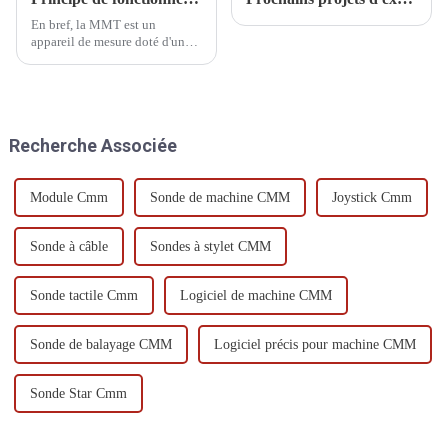
En bref, la MMT est un
appareil de mesure doté d'un
mécanisme de guidage, d'un
élément de mesure de longueur,
d'un dispositif d'affichage
numérique dans trois directions
verticales et d'un établi
Recherche Associée
permettant de placer la pièce.
Module Cmm
Sonde de machine CMM
Joystick Cmm
Sonde à câble
Sondes à stylet CMM
Sonde tactile Cmm
Logiciel de machine CMM
Sonde de balayage CMM
Logiciel précis pour machine CMM
Sonde Star Cmm