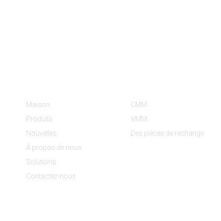
Informations
Catégories De Produit
Maison
CMM
Produits
VMM
Nouvelles
Des pièces de rechange
À propos de nous
Solutions
Contactez-nous