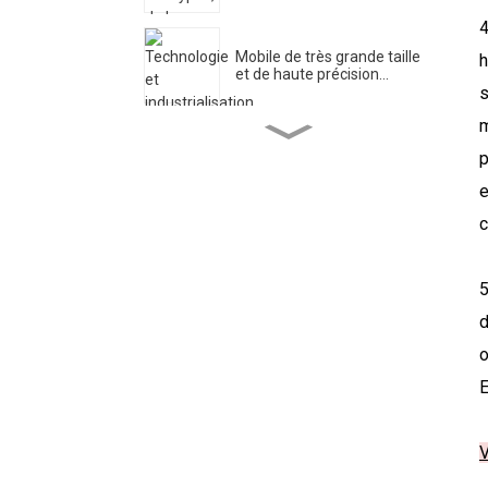
4
Mobile de très grande taille
h
et de haute précision...
s
m
Centre de recherche en
p
ingénierie pour l'ultra...
e
c
DIPSEC Le premier jour du
DMC 2025 ...
5
d
Xi 'an DIPSEC a lancé une
activité thématique...
o
E
Application du rack de
changement de sonde...
V