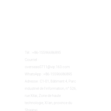
s
Contactez-Nous
Tél. : +86-15596686895
Courriel :
overseas0711@vip.163.com
WhatsApp : +86-15596686895
Adresse : C1-01, Bâtiment 4, Parc
industriel de l'information, n° 526,
rue Xitai, Zone de haute
technologie, Xi'an, province du
Shaanxi