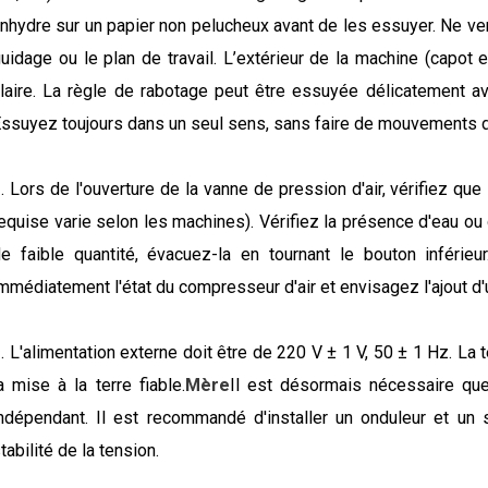
nhydre sur un papier non pelucheux avant de les essuyer. Ne ver
uidage ou le plan de travail. L’extérieur de la machine (capot e
laire. La règle de rabotage peut être essuyée délicatement a
ssuyez toujours dans un seul sens, sans faire de mouvements d
. Lors de l'ouverture de la vanne de pression d'air, vérifiez que
equise varie selon les machines). Vérifiez la présence d'eau ou d'
e faible quantité, évacuez-la en tournant le bouton inférieu
mmédiatement l'état du compresseur d'air et envisagez l'ajout d'u
. L'alimentation externe doit être de 220 V ± 1 V, 50 ± 1 Hz. La 
a mise à la terre fiable.
Mère
Il est désormais nécessaire que 
ndépendant. Il est recommandé d'installer un onduleur et un st
tabilité de la tension.