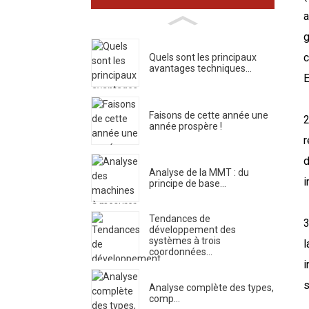
a
g
c
Quels sont les principaux
avantages techniques...
E
Faisons de cette année une
2
année prospère !
r
d
Analyse de la MMT : du
i
principe de base…
Tendances de
3
développement des
systèmes à trois
l
coordonnées...
i
s
Analyse complète des types,
comp...