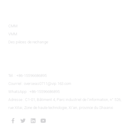
Catégories De Produits
CMM
VMM
Des pièces de rechange
Contactez-Nous
Tél. : +86-15596686895
Courriel : overseas0711@vip.163.com
WhatsApp : +86-15596686895
Adresse : C1-01, Bâtiment 4, Parc industriel de l'information, n° 526,
rue Xitai, Zone de haute technologie, Xi'an, province du Shaanxi