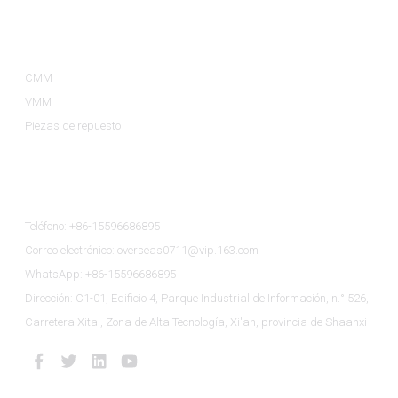
Categorías De Productos
CMM
VMM
Piezas de repuesto
Contáctenos
Teléfono: +86-15596686895
Correo electrónico: overseas0711@vip.163.com
WhatsApp: +86-15596686895
Dirección: C1-01, Edificio 4, Parque Industrial de Información, n.° 526,
Carretera Xitai, Zona de Alta Tecnología, Xi'an, provincia de Shaanxi