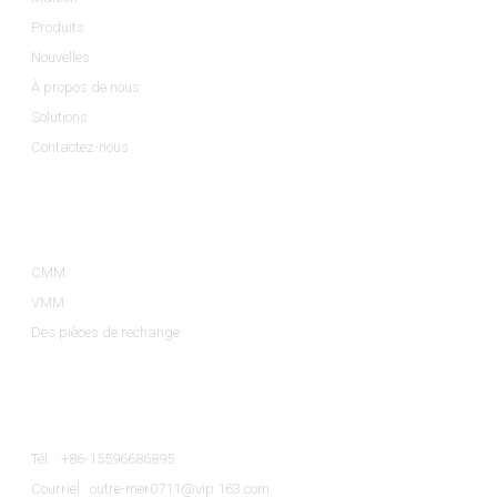
Produits
Nouvelles
À propos de nous
Solutions
Contactez-nous
Catégories De Produits
CMM
VMM
Des pièces de rechange
Contactez-Nous
Tél. : +86-15596686895
Courriel : outre-mer0711@vip.163.com