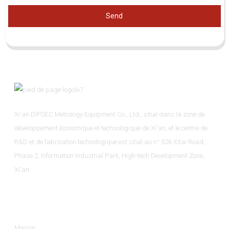
Send
Xi'an DIPSEC Metrology Equipment Co., Ltd., situé dans la zone de
développement économique et technologique de Xi'an, et le centre de
R&D et de fabrication technologique est situé au n° 526 Xitai Road,
Phase 2, Information Industrial Park, High-tech Development Zone,
Xi'an.
Informations
Maison