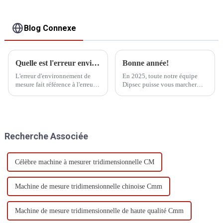
Blog Connexe
Quelle est l'erreur environnementale de mesure
Bonne année!
L'erreur d'environnement de
En 2025, toute notre équipe
mesure fait référence à l'erreur
Dipsec puisse vous marcher
causée par la température
d'un pas ferme et avancer sans
externe, l'humidité, la pression
crainte, que vos rêves brillent
atmosphérique, le champ
et se réalisent enfin !
électromagnétique, les
vibrations et la lumière
Recherche Associée
pendant le processus de
mesure.
Célèbre machine à mesurer tridimensionnelle CM
Machine de mesure tridimensionnelle chinoise Cmm
Machine de mesure tridimensionnelle de haute qualité Cmm