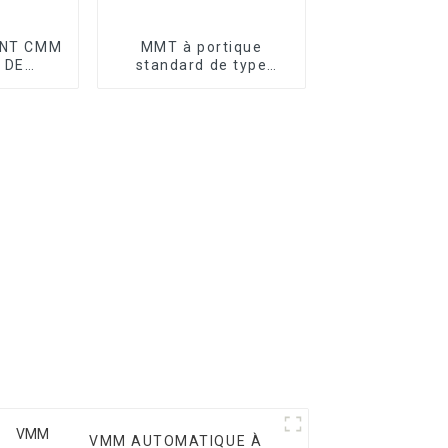
NT CMM
MMT à portique
 DE
standard de type
GE
atelier série T
VMM AUTOMATIQUE À