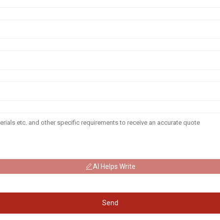
AI Helps Write
Send