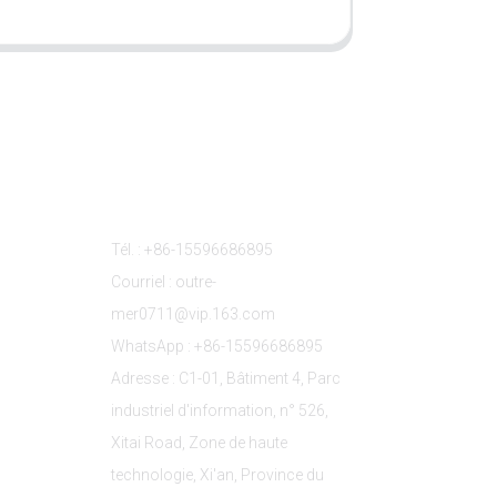
s
Contactez-Nous
Tél. : +86-15596686895
Courriel : outre-
mer0711@vip.163.com
WhatsApp : +86-15596686895
Adresse : C1-01, Bâtiment 4, Parc
industriel d'information, n° 526,
Xitai Road, Zone de haute
technologie, Xi'an, Province du