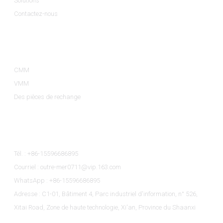
Solutions
Contactez-nous
Catégories De Produits
CMM
VMM
Des pièces de rechange
Contactez-Nous
Tél. : +86-15596686895
Courriel : outre-mer0711@vip.163.com
WhatsApp : +86-15596686895
Adresse : C1-01, Bâtiment 4, Parc industriel d'information, n° 526,
Xitai Road, Zone de haute technologie, Xi'an, Province du Shaanxi