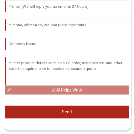
AI Helps Write
Send