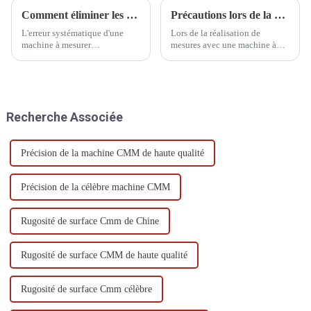
Comment éliminer les erreurs système
Précautions lors de la mesure
L'erreur systématique d'une
Lors de la réalisation de
machine à mesurer
mesures avec une machine à
tridimensionnelle (MMT) fait
mesurer tridimensionnelle
référence à l'écart systématique
(MMT), plusieurs
causé par des facteurs tels que
considérations importantes
la conception, la fabrication,
doivent être prises pour
l'installation et l'utilisation de
garantir la précision et la
Recherche Associée
l'équipement lui-même
fiabilité des mesures.
pendant...
Précision de la machine CMM de haute qualité
Précision de la célèbre machine CMM
Rugosité de surface Cmm de Chine
Rugosité de surface CMM de haute qualité
Rugosité de surface Cmm célèbre