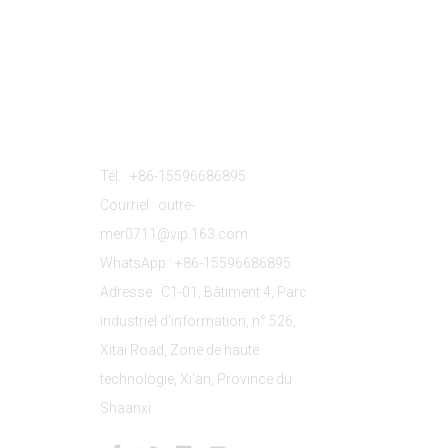
s
Contactez-Nous
Tél. : +86-15596686895
Courriel : outre-
mer0711@vip.163.com
WhatsApp : +86-15596686895
Adresse : C1-01, Bâtiment 4, Parc
industriel d'information, n° 526,
Xitai Road, Zone de haute
technologie, Xi'an, Province du
Shaanxi