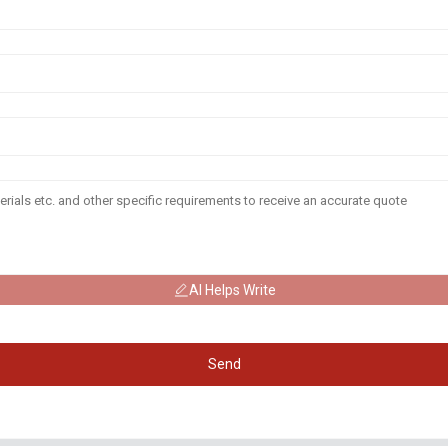
AI Helps Write
Send