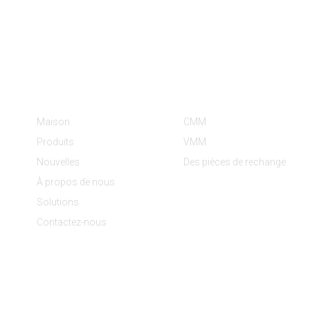
Informations
Catégories De Produit
Maison
CMM
Produits
VMM
Nouvelles
Des pièces de rechange
À propos de nous
Solutions
Contactez-nous