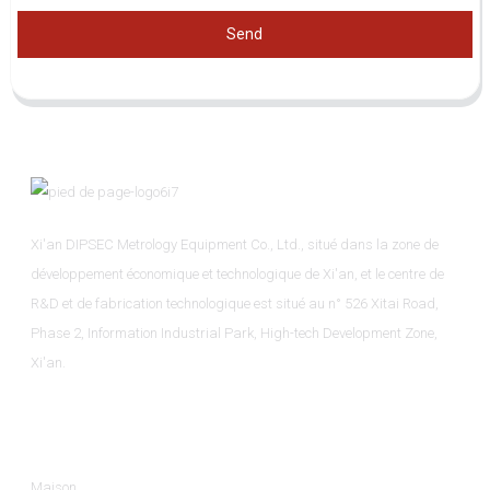
Send
Xi'an DIPSEC Metrology Equipment Co., Ltd., situé dans la zone de
développement économique et technologique de Xi'an, et le centre de
R&D et de fabrication technologique est situé au n° 526 Xitai Road,
Phase 2, Information Industrial Park, High-tech Development Zone,
Xi'an.
Informations
Maison