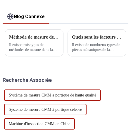
Blog Connexe
Méthode de mesure de la machine à mesurer tridimensionnelle
Quels sont les facteurs qui affectent les machines CMM ?
Il existe trois types de
Il existe de nombreux types de
méthodes de mesure dans la
pièces mécaniques de la
mesure ponctuelle générale : la
machine à mesurer
mesure directe, la mesure par
tridimensionnelle, nous avons
programme et la mesure par
besoin d'un entretien quotidien
auto-apprentissage.
du système de transmission et
des composants du système
Recherche Associée
pneumatique, la fréquence
d'entretien...
Système de mesure CMM à portique de haute qualité
Système de mesure CMM à portique célèbre
Machine d'inspection CMM en Chine