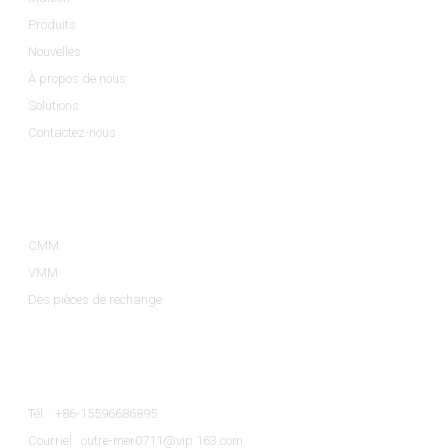
Produits
Nouvelles
À propos de nous
Solutions
Contactez-nous
Catégories De Produits
CMM
VMM
Des pièces de rechange
Contactez-Nous
Tél. : +86-15596686895
Courriel : outre-mer0711@vip.163.com