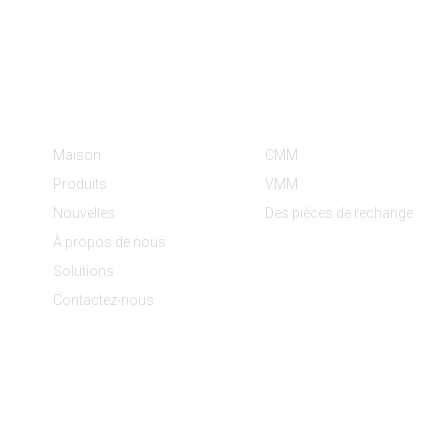
Informations
Catégories De Produit
Maison
CMM
Produits
VMM
Nouvelles
Des pièces de rechange
À propos de nous
Solutions
Contactez-nous