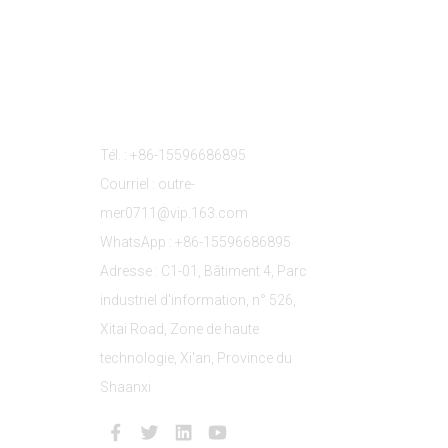
s
Contactez-Nous
Tél. : +86-15596686895
Courriel : outre-
mer0711@vip.163.com
WhatsApp : +86-15596686895
Adresse : C1-01, Bâtiment 4, Parc
industriel d'information, n° 526,
Xitai Road, Zone de haute
technologie, Xi'an, Province du
Shaanxi