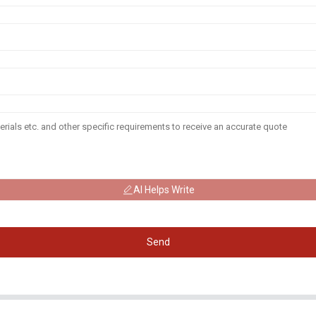
AI Helps Write
Send