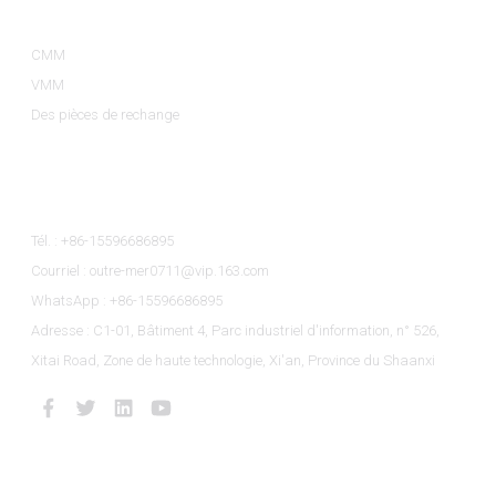
CMM
VMM
Des pièces de rechange
Contactez-Nous
Tél. : +86-15596686895
Courriel : outre-mer0711@vip.163.com
WhatsApp : +86-15596686895
Adresse : C1-01, Bâtiment 4, Parc industriel d'information, n° 526,
Xitai Road, Zone de haute technologie, Xi'an, Province du Shaanxi