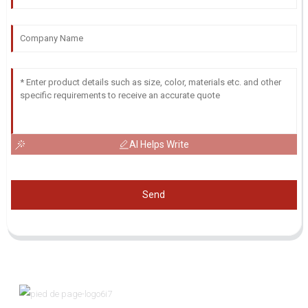
AI Helps Write
Send