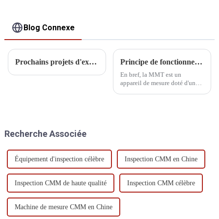
Blog Connexe
Prochains projets d'exposition DIPSEC 2025
Principe de fonctionnement et caractéristiques de performance de la CMM
En bref, la MMT est un
appareil de mesure doté d'un
mécanisme de guidage, d'un
élément de mesure de longueur,
d'un dispositif d'affichage
numérique dans trois directions
verticales et d'un établi
Recherche Associée
permettant de placer la pièce.
Équipement d'inspection célèbre
Inspection CMM en Chine
Inspection CMM de haute qualité
Inspection CMM célèbre
Machine de mesure CMM en Chine