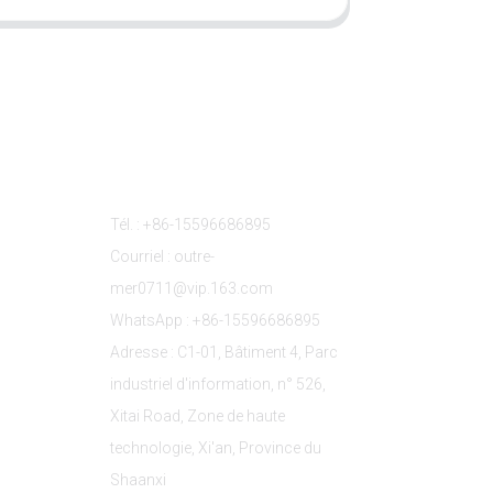
s
Contactez-Nous
Tél. : +86-15596686895
Courriel : outre-
mer0711@vip.163.com
WhatsApp : +86-15596686895
Adresse : C1-01, Bâtiment 4, Parc
industriel d'information, n° 526,
Xitai Road, Zone de haute
technologie, Xi'an, Province du
Shaanxi