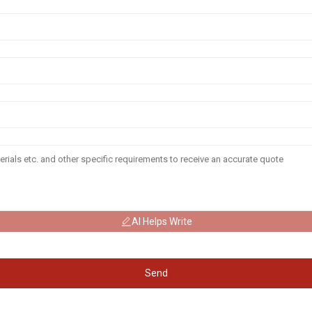
AI Helps Write
Send