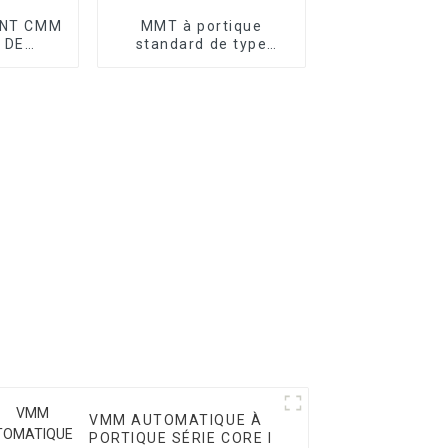
NT CMM
MMT à portique
 DE
standard de type
GE
atelier série T
VMM AUTOMATIQUE À
PORTIQUE SÉRIE CORE I