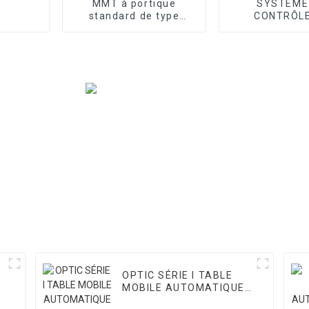
MMT à portique
SYSTÈME
standard de type
CONTRÔLE
atelier série T
ACCESSOIR
OPTIC SÉRIE I TABLE
I
MOBILE AUTOMATIQUE
VMM