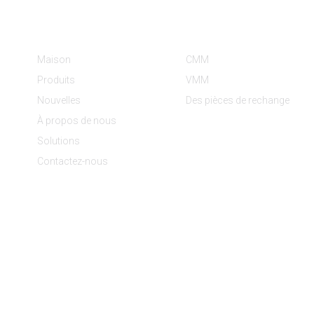
Informations
Catégories De Produit
Maison
CMM
Produits
VMM
Nouvelles
Des pièces de rechange
À propos de nous
Solutions
Contactez-nous