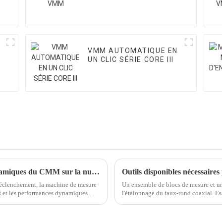
VMM AUTOMATIQUE EN
UN CLIC SÉRIE CORE III
Quelle est l'influence des performances dynamiques du CMM sur la numérisation ?
Outils disponibles nécessaire
 déclenchement, la machine de mesure
Un ensemble de blocs de mesure et un
us et les performances dynamiques
l'étalonnage du faux-rond coaxial. Ess
la rouille.