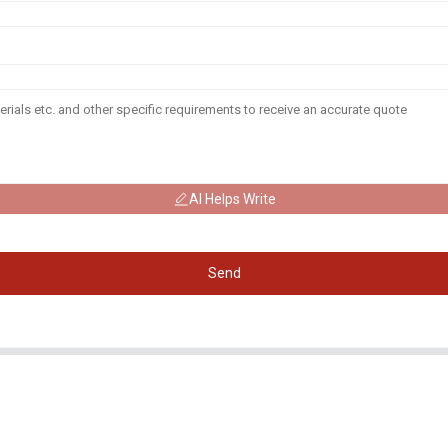
AI Helps Write
Send