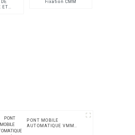
 DE
Fixation CMM
 ET
E CMM
PONT MOBILE
AUTOMATIQUE VMM
SÉRIE OPTIC II