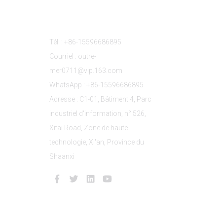
s
Contactez-Nous
Tél. : +86-15596686895
Courriel : outre-
mer0711@vip.163.com
WhatsApp : +86-15596686895
Adresse : C1-01, Bâtiment 4, Parc
industriel d'information, n° 526,
Xitai Road, Zone de haute
technologie, Xi'an, Province du
Shaanxi