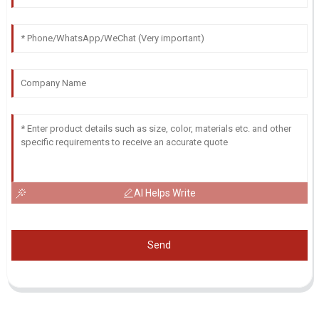
AI Helps Write
Send