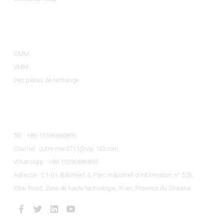
Catégories De Produits
CMM
VMM
Des pièces de rechange
Contactez-Nous
Tél. : +86-15596686895
Courriel : outre-mer0711@vip.163.com
WhatsApp : +86-15596686895
Adresse : C1-01, Bâtiment 4, Parc industriel d'information, n° 526,
Xitai Road, Zone de haute technologie, Xi'an, Province du Shaanxi