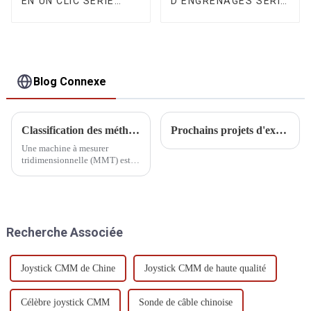
EN UN CLIC SÉRIE
D'ENGRENAGES SÉRIE
CORE III
H
Blog Connexe
Classification des méthodes de mesure de la MMT
Prochains projets d'exposition DIPSEC 2025
Une machine à mesurer
tridimensionnelle (MMT) est
un appareil permettant de
mesurer avec précision la
géométrie d'un objet. Selon les
différentes méthodes de
mesure, les MMT peuvent être
Recherche Associée
classées selon les catégories
suivantes :
Joystick CMM de Chine
Joystick CMM de haute qualité
Célèbre joystick CMM
Sonde de câble chinoise