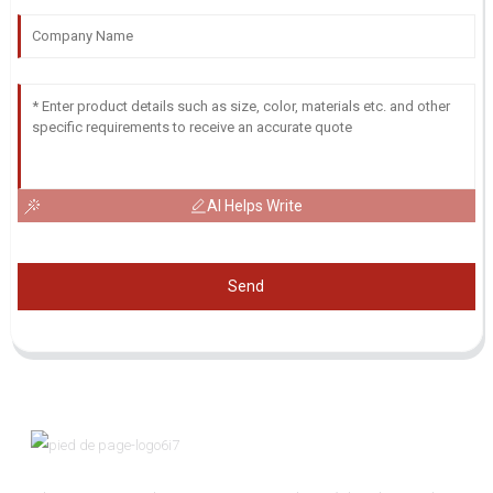
AI Helps Write
Send