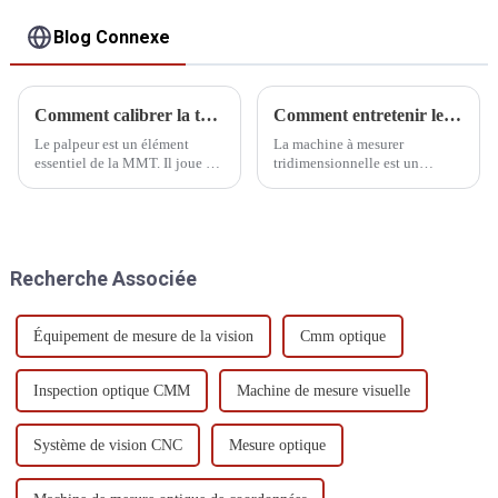
Blog Connexe
Comment calibrer la tête de sonde CMM
Comment entretenir le CMM pendant les vacances
Le palpeur est un élément
La machine à mesurer
essentiel de la MMT. Il joue un
tridimensionnelle est un
rôle crucial et assure la stabilité
équipement de mesure de
de la précision des mesures.
précision qui nécessite un
Avant d'utiliser une machine à
entretien régulier pour garantir
mesurer tridimensionnelle, le
sa précision et sa stabilité.
palpeur doit être étalonné.
Nous abordons ici le
Recherche Associée
fonctionnement d'une MMT…
Équipement de mesure de la vision
Cmm optique
Inspection optique CMM
Machine de mesure visuelle
Système de vision CNC
Mesure optique