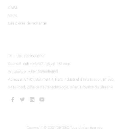
CMM
VMM
Des pièces de rechange
Contactez-Nous
Tél. : +86-15596686895
Courriel : outre-mer0711@vip.163.com
WhatsApp : +86-15596686895
Adresse : C1-01, Bâtiment 4, Parc industriel d'information, n° 526,
Xitai Road, Zone de haute technologie, Xi'an, Province du Shaanxi
Copyright © 2024 DIPSEC Tous droits réservés