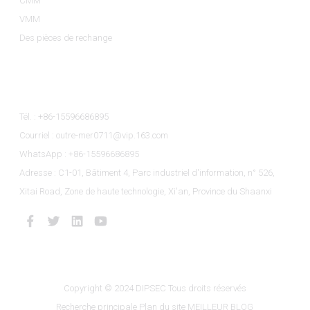
CMM
VMM
Des pièces de rechange
Contactez-Nous
Tél. : +86-15596686895
Courriel : outre-mer0711@vip.163.com
WhatsApp : +86-15596686895
Adresse : C1-01, Bâtiment 4, Parc industriel d'information, n° 526,
Xitai Road, Zone de haute technologie, Xi'an, Province du Shaanxi
Copyright © 2024 DIPSEC Tous droits réservés
Recherche principale
Plan du site
MEILLEUR BLOG