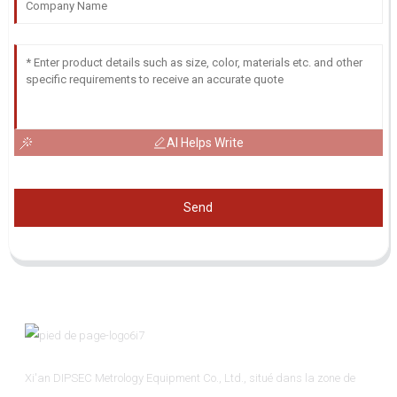
AI Helps Write
Send
Xi'an DIPSEC Metrology Equipment Co., Ltd., situé dans la zone de