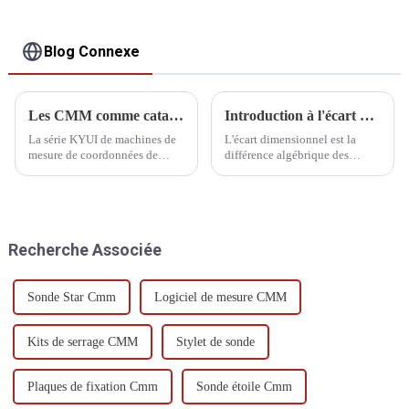
Blog Connexe
Les CMM comme catalyseurs du développement industriel
Introduction à l'écart dimensionnel
La série KYUI de machines de
L'écart dimensionnel est la
mesure de coordonnées de
différence algébrique des
haute précision, développées et
dimensions moins leurs
produites indépendamment par
dimensions nominales, qui
notre société, est largement
peut être divisée en écart réel et
utilisée dans la recherche et le
écart limite.
développement de divers
Recherche Associée
domaines, pour garantir que...
Sonde Star Cmm
Logiciel de mesure CMM
Kits de serrage CMM
Stylet de sonde
Plaques de fixation Cmm
Sonde étoile Cmm