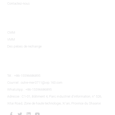
Contactez-nous
Catégories De Produits
CMM
VMM
Des pièces de rechange
Contactez-Nous
Tél. : +86-15596686895
Courriel : outre-mer0711@vip.163.com
WhatsApp : +86-15596686895
Adresse : C1-01, Bâtiment 4, Parc industriel d'information, n° 526,
Xitai Road, Zone de haute technologie, Xi'an, Province du Shaanxi