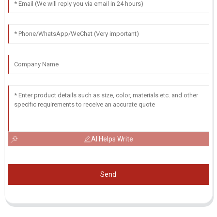
AI Helps Write
Send