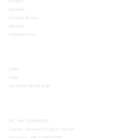
Produits
Nouvelles
À propos de nous
Solutions
Contactez-nous
Catégories De Produits
CMM
VMM
Des pièces de rechange
Contactez-Nous
Tél. : +86-15596686895
Courriel : outre-mer0711@vip.163.com
WhatsApp : +86-15596686895