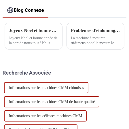
Blog Connexe
Joyeux Noël et bonne année de la part de nous tous !
Problèmes d'étalonnage courants des MMT
Joyeux Noël et bonne année de
La machine à mesurer
la part de nous tous ! Nous
tridimensionnelle mesure le
vous souhaitons des fêtes de fin
mouvement relatif du système
d'année pleines d'amour, de
de palpage et de la pièce. Le
rires et de bienveillance. Que la
palpeur détecte principalement
nouvelle année vous apporte
les coordonnées
paix, bonheur et
tridimensionnelles de la surface
Recherche Associée
épanouissement !
de la pièce.
Informations sur les machines CMM chinoises
Informations sur les machines CMM de haute qualité
Informations sur les célèbres machines CMM