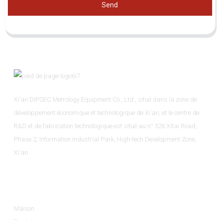
Send
Xi'an DIPSEC Metrology Equipment Co., Ltd., situé dans la zone de
développement économique et technologique de Xi'an, et le centre de
R&D et de fabrication technologique est situé au n° 526 Xitai Road,
Phase 2, Information Industrial Park, High-tech Development Zone,
Xi'an.
Informations
Maison