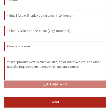
AI Helps Write
Send