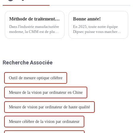
Méthode de traitement par vibration de la MMT
Bonne année!
Dans l'industrie manufacturière
En 2025, toute notre équipe
moderne, la CMM est de plus
Dipsec puisse vous marcher
en plus utilisée dans le
d'un pas ferme et avancer sans
processus de production, ce qui
crainte, que vos rêves brillent
fait que l'objectif et la clé de la
et se réalisent enfin !
qualité du produit changent
progressivement de l'inspection
Recherche Associée
finale au processus de
fabrication...
Outil de mesure optique célèbre
Mesure de la vision par ordinateur en Chine
Mesure de vision par ordinateur de haute qualité
Mesure célèbre de la vision par ordinateur