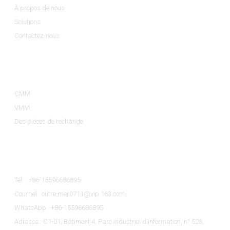
À propos de nous
Solutions
Contactez-nous
Catégories De Produits
CMM
VMM
Des pièces de rechange
Contactez-Nous
Tél. : +86-15596686895
Courriel : outre-mer0711@vip.163.com
WhatsApp : +86-15596686895
Adresse : C1-01, Bâtiment 4, Parc industriel d'information, n° 526,