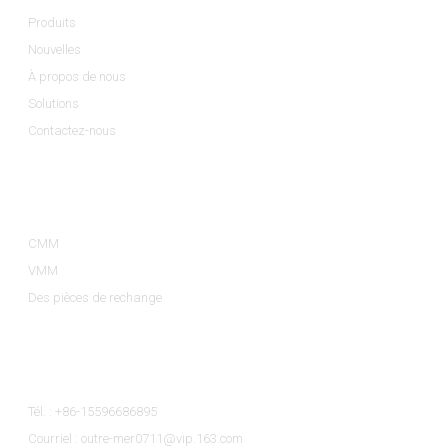
Produits
Nouvelles
À propos de nous
Solutions
Contactez-nous
Catégories De Produits
CMM
VMM
Des pièces de rechange
Contactez-Nous
Tél. : +86-15596686895
Courriel : outre-mer0711@vip.163.com