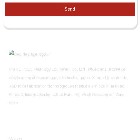
Send
Xi'an DIPSEC Metrology Equipment Co., Ltd., situé dans la zone de
développement économique et technologique de Xi'an, et le centre de
R&D et de fabrication technologique est situé au n° 526 Xitai Road,
Phase 2, Information Industrial Park, High-tech Development Zone,
Xi'an.
Informations
Maison