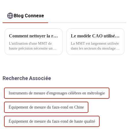
Blog Connexe
Comment nettoyer la règle de grille CMM
Le modèle CAO utilisé dans la machine à mesurer tridimensionnelle
L'utilisation d'une MMT de
La MMT est largement utilisée
haute précision nécessite un
dans les secteurs du moulage,
environnement intérieur
de l'aéronautique, de
exempt de poussière, une
l'automobile et d'autres
température contrôlée entre 18
industries. L'application de la
et 22 degrés et une humidité de
CAO à la MMT consiste à
l'air entre 40 et 70 %.
utiliser des logiciels
Recherche Associée
développés par ordinateur pour
réaliser des mesures avancées.
Instruments de mesure d'engrenages célèbres en métrologie
Équipement de mesure du faux-rond en Chine
Équipement de mesure du faux-rond de haute qualité