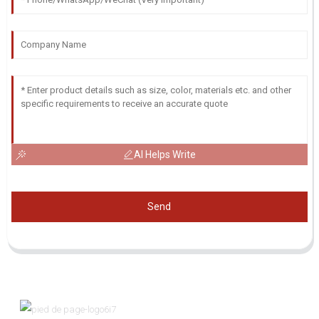
AI Helps Write
Send