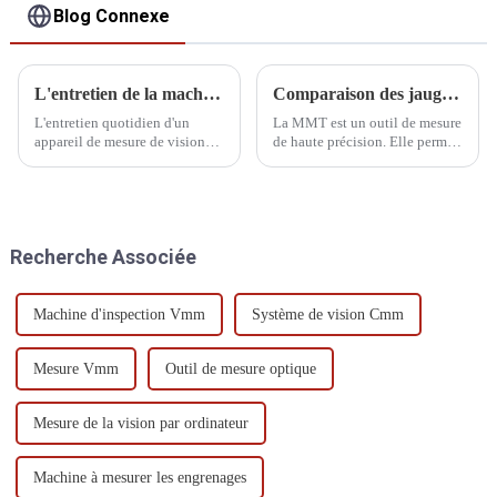
Blog Connexe
L'entretien de la machine de mesure de la vision
Comparaison des jauges et des machines à mesurer tridimensionnelles
L'entretien quotidien d'un
La MMT est un outil de mesure
appareil de mesure de vision
de haute précision. Elle permet
est essentiel. Voici quelques
de mesurer presque toutes les
pannes courantes et quelques
pièces, y compris la précision
méthodes d'entretien de base.
de la jauge. La MMT est
Nous espérons que cela sera
également un outil de mesure
utile aux utilisateurs.
de haute précision.
Recherche Associée
Machine d'inspection Vmm
Système de vision Cmm
Mesure Vmm
Outil de mesure optique
Mesure de la vision par ordinateur
Machine à mesurer les engrenages