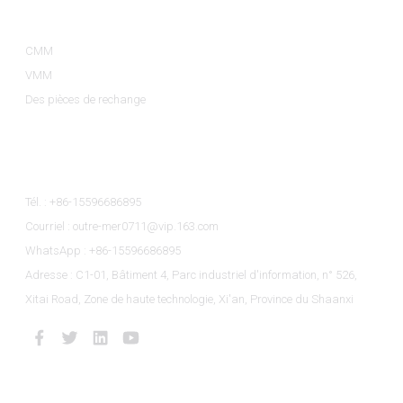
Catégories De Produits
CMM
VMM
Des pièces de rechange
Contactez-Nous
Tél. : +86-15596686895
Courriel : outre-mer0711@vip.163.com
WhatsApp : +86-15596686895
Adresse : C1-01, Bâtiment 4, Parc industriel d'information, n° 526,
Xitai Road, Zone de haute technologie, Xi'an, Province du Shaanxi