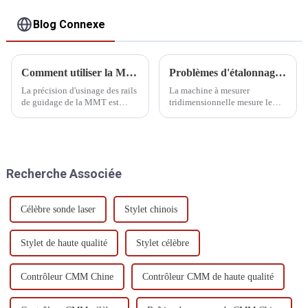
Blog Connexe
Comment utiliser la MMT avant de la démarrer
Problèmes d'étalonnage courants des MMT
La précision d'usinage des rails
La machine à mesurer
de guidage de la MMT est
tridimensionnelle mesure le
élevée, et la distance entre
mouvement relatif du système
ceux-ci et le palier à air est
de palpage et de la pièce. Le
faible. La présence de poussière
palpeur détecte principalement
ou d'autres impuretés sur le rail
les coordonnées
de guidage peut rayer le palier
tridimensionnelles de la surface
Recherche Associée
à air.
de la pièce.
Célèbre sonde laser
Stylet chinois
Stylet de haute qualité
Stylet célèbre
Contrôleur CMM Chine
Contrôleur CMM de haute qualité