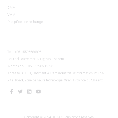
CMM
VMM
Des pièces de rechange
Contactez-Nous
Tél. : +86-15596686895
Courriel : outre-mer0711@vip.163.com
WhatsApp : +86-15596686895
Adresse : C1-01, Bâtiment 4, Parc industriel d'information, n° 526,
Xitai Road, Zone de haute technologie, Xi'an, Province du Shaanxi
Copyright © 2024 DIPSEC Tous droits réservés