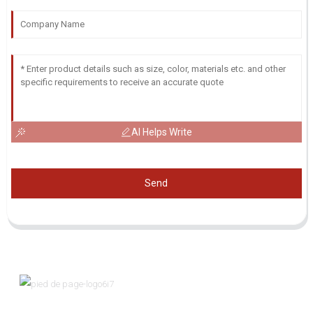
AI Helps Write
Send