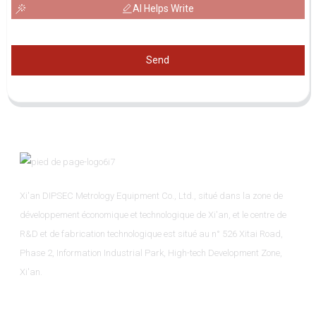
AI Helps Write
Send
Xi'an DIPSEC Metrology Equipment Co., Ltd., situé dans la zone de
développement économique et technologique de Xi'an, et le centre de
R&D et de fabrication technologique est situé au n° 526 Xitai Road,
Phase 2, Information Industrial Park, High-tech Development Zone,
Xi'an.
Informations