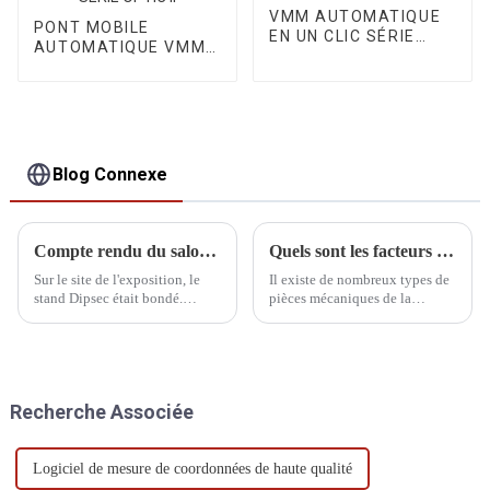
VMM AUTOMATIQUE
PONT MOBILE
EN UN CLIC SÉRIE
AUTOMATIQUE VMM
CORE III
SÉRIE OPTIC II
Blog Connexe
Compte rendu du salon ITES de Shenzhen
Quels sont les facteurs qui affectent les machines CMM ?
Sur le site de l'exposition, le
Il existe de nombreux types de
stand Dipsec était bondé.
pièces mécaniques de la
Experts du secteur, clients
machine à mesurer
potentiels et partenaires
tridimensionnelle, nous avons
nationaux et internationaux s'y
besoin d'un entretien quotidien
sont réunis, et l'ambiance était
du système de transmission et
chaleureuse.
des composants du système
Recherche Associée
pneumatique, la fréquence
d'entretien...
Logiciel de mesure de coordonnées de haute qualité