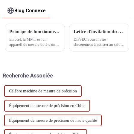
Blog Connexe
Principe de fonctionnement et caractéristiques de performance de la CMM
Lettre d'invitation du CIMT
En bref, la MMT est un
DIPSEC vous invite
appareil de mesure doté d'un
sincèrement à assister au salon
mécanisme de guidage, d'un
international des machines-
élément de mesure de longueur,
outils CIMT China 2025 et à
d'un dispositif d'affichage
nous rejoindre pour célébrer
numérique dans trois directions
l'occasion de la fabrication
verticales et d'un établi
intelligente !
Recherche Associée
permettant de placer la pièce.
Célèbre machine de mesure de précision
Équipement de mesure de précision en Chine
Équipement de mesure de précision de haute qualité