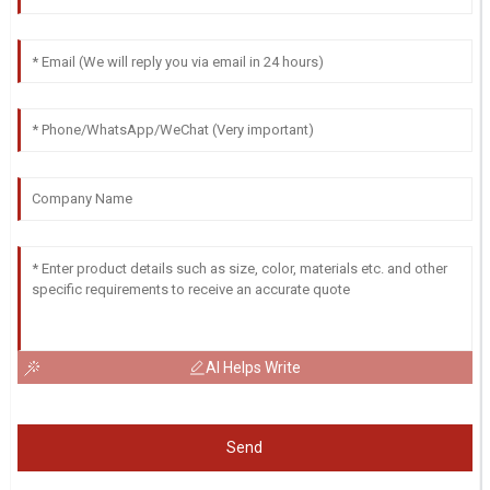
AI Helps Write
Send