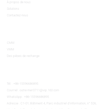
À propos de nous
Solutions
Contactez-nous
Catégories De Produits
CMM
VMM
Des pièces de rechange
Contactez-Nous
Tél. : +86-15596686895
Courriel : outre-mer0711@vip.163.com
WhatsApp : +86-15596686895
Adresse : C1-01, Bâtiment 4, Parc industriel d'information, n° 526,