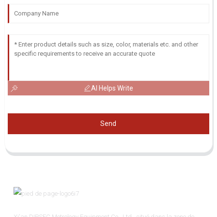
AI Helps Write
Send
Xi'an DIPSEC Metrology Equipment Co., Ltd., situé dans la zone de