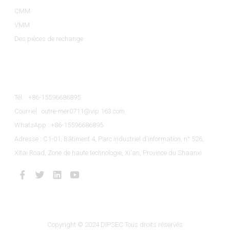
CMM
VMM
Des pièces de rechange
Contactez-Nous
Tél. : +86-15596686895
Courriel : outre-mer0711@vip.163.com
WhatsApp : +86-15596686895
Adresse : C1-01, Bâtiment 4, Parc industriel d'information, n° 526,
Xitai Road, Zone de haute technologie, Xi'an, Province du Shaanxi
Copyright © 2024 DIPSEC Tous droits réservés