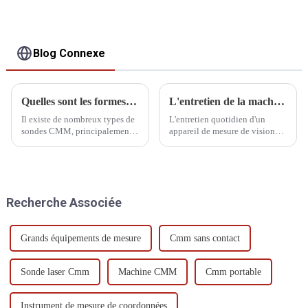
Blog Connexe
Quelles sont les formes de la plume de la sonde de mesure
L'entretien de la machine de mesure de la vision
Il existe de nombreux types de
L'entretien quotidien d'un
sondes CMM, principalement
appareil de mesure de vision
divisées en fixes, à rotation
est essentiel. Voici quelques
manuelle, à indexation
pannes courantes et quelques
automatique à rotation
méthodes d'entretien de base.
manuelle, à indexation
Nous espérons que cela sera
automatique à rotation
utile aux utilisateurs.
Recherche Associée
automatique et à système de
détection général.
Grands équipements de mesure
Cmm sans contact
Sonde laser Cmm
Machine CMM
Cmm portable
Instrument de mesure de coordonnées