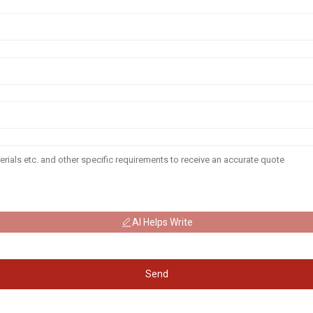
AI Helps Write
Send