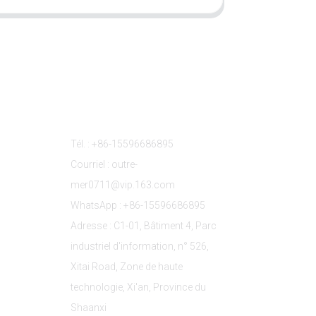
s
Contactez-Nous
Tél. : +86-15596686895
Courriel : outre-
mer0711@vip.163.com
WhatsApp : +86-15596686895
Adresse : C1-01, Bâtiment 4, Parc
industriel d'information, n° 526,
Xitai Road, Zone de haute
technologie, Xi'an, Province du
Shaanxi