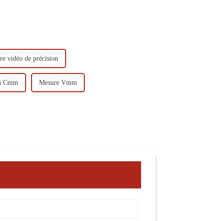
e vidéo de précision
on Cmm
Mesure Vmm