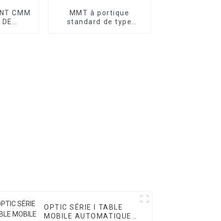
NT CMM
MMT à portique
 DE
standard de type
GE
atelier série T
OPTIC SÉRIE I TABLE
MOBILE AUTOMATIQUE