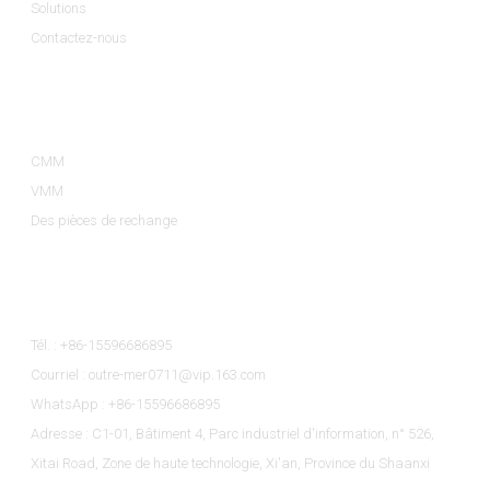
Solutions
Contactez-nous
Catégories De Produits
CMM
VMM
Des pièces de rechange
Contactez-Nous
Tél. : +86-15596686895
Courriel : outre-mer0711@vip.163.com
WhatsApp : +86-15596686895
Adresse : C1-01, Bâtiment 4, Parc industriel d'information, n° 526,
Xitai Road, Zone de haute technologie, Xi'an, Province du Shaanxi