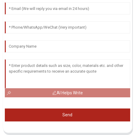
AI Helps Write
Send