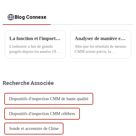
Blog Connexe
La fonction et l'importance de la mesure tridimensionnelle
Analyser de manière exhaustive la vérification métrologique des MMT
L'industrie a fait de grands
Afin que les résultats de mesure
progrès depuis les années 1960.
CMM soient précis, la
Avec l'essor des machines de
température ambiante doit être
production industrielle, de
strictement contrôlée dans la
l'automobile, de l'aérospatiale
plage de spécifications CMM.
et de l'électronique, le
développement et la
Recherche Associée
production de divers...
Dispositifs d'inspection CMM de haute qualité
Dispositifs d'inspection CMM célèbres
Sonde et accessoire de Chine